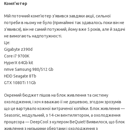
Комп’ютер
Мій поточний комп’ютер з’явився завдяки акції, сильної
потреби в ньому не було (принаймні так здавалось поки він не
з’явився), він не самий потужний, йому вже 5 років, але й задачі
не вимогають надпотужності.
Це:
Gigabyte z390d
Core i7 9700K
HyperX 64Gb kit
nmve Samsung 980/512 Gb
HDD Seagate 8Tb
GTX 1080Ti 11Gb
Окремий бюджет пішов на блок живлення та систему
охолодження, і хоч я вважаю її не дешевою, згодом зрозумів
що це вартувало кожної витраченої копійки. Блок живлення —
Seasonic, модульний, з 14-см вентилятором, а охолодження
процесора — DeepCool з кулером BeQuiet! Виявилося, що блок
живлення з низькими обертами і охолодження з