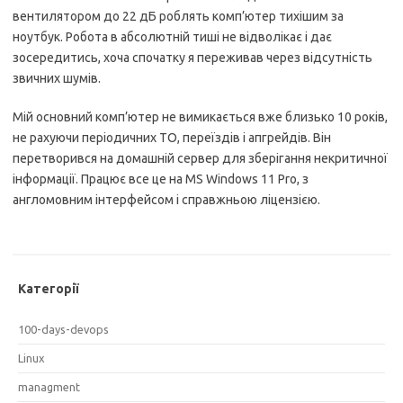
вентилятором до 22 дБ роблять комп’ютер тихішим за
ноутбук. Робота в абсолютній тиші не відволікає і дає
зосередитись, хоча спочатку я переживав через відсутність
звичних шумів.
Мій основний комп’ютер не вимикається вже близько 10 років,
не рахуючи періодичних ТО, переїздів і апгрейдів. Він
перетворився на домашній сервер для зберігання некритичної
інформації. Працює все це на MS Windows 11 Pro, з
англомовним інтерфейсом і справжньою ліцензією.
Категорії
100-days-devops
Linux
managment