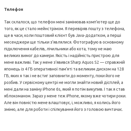
Телефон
Так склалося, що телефон мені замінював комп’ютер ще до
того, як це стало мейнстрімом. Я перевіряв пошту з телефона,
ще в часи, коли поштовий клієнт був Java-додатком, а перші
месенджери ще тільки з’являлися. Фотографую в основному
підключення кабелів, лічильники або кота, тому не маю
великих вимог до камери. Якість і надійність пристрою для
мене важливі. Так у мене з’явився Sharp Aquos S2 — справжній
японець із 4 ГБ оперативної пам’яті та великим диском на 128
ГБ, яких я так і не встиг заповнити до моменту, поки його не
розбив. У сервісному центрі не могли знайти новий дісплей, а
мені дали на заміну iPhone 6s, який я потім викупив. І так я став
яблокоманом. Зараз у мене теж iPhone, якому вже чотири роки.
Але він повністю мене влаштовує, і, можливо, я колись його
зміню, але для роботи і спілкування його з головою вичтачає.