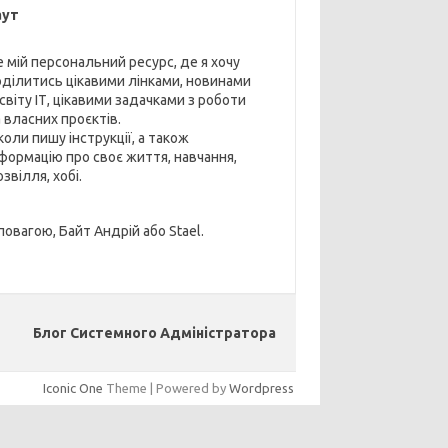
аут
е мій персональний ресурс, де я хочу
оділитись цікавими лінками, новинами
 світу ІТ, цікавими задачками з роботи
 власних проєктів.
коли пишу інструкції, а також
нформацію про своє життя, навчання,
звілля, хобі.
повагою, Байт Андрій або Stael.
Блог Системного Адміністратора
Iconic One
Theme | Powered by
Wordpress