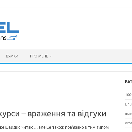
ДУМКИ
ПРО МЕНЕ
Кат
100
Lin
курси – враження та відгуки
man
oth
дуже швидко читаю… але це також пов’язано з тим типом