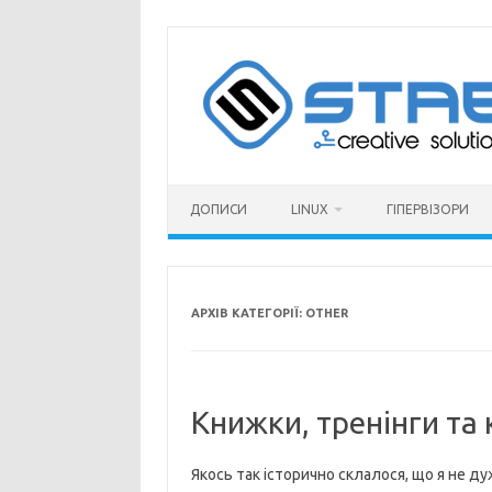
Перейти
до
вмісту
ДОПИСИ
LINUX
ГІПЕРВІЗОРИ
АРХІВ КАТЕГОРІЇ:
OTHER
Книжки, тренінги та 
Якось так історично склалося, що я не 