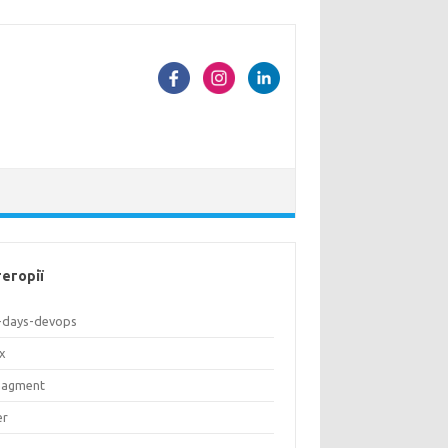
егорії
-days-devops
ux
agment
er