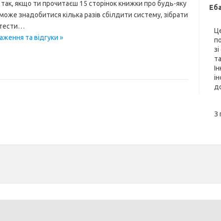
о так, якщо ти прочитаєш 15 сторінок книжки про будь-яку
Еб
, може знадобитися кілька разів сбілдити систему, зібрати
и тести…
Ц
раження та відгуки »
п
зі
та
Ін
і
до
З 