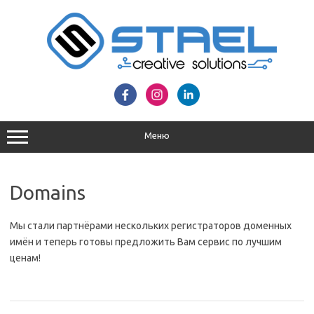
Перейти
до
вмісту
Меню
Domains
Мы стали партнёрами нескольких регистраторов доменных
имён и теперь готовы предложить Вам сервис по лучшим
ценам!