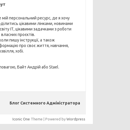
аут
е мій персональний ресурс, де я хочу
оділитись цікавими лінками, новинами
 світу ІТ, цікавими задачками з роботи
 власних проєктів.
коли пишу інструкції, а також
нформацію про своє життя, навчання,
звілля, хобі.
повагою, Байт Андрій або Stael.
Блог Системного Адміністратора
Iconic One
Theme | Powered by
Wordpress