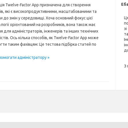
Еб
ія Twelve-Factor App призначена для створення
ів, які є високопродуктивними, масштабованими та
Ц
и до змін у середовищі. Хоча основний фокус цієї
п
огії орієнтований на розробників, вона також має
зі
я для адміністраторів, інженерів та інших технічних
та
істів. Ось кілька способів, як Twelve-Factor App може
Ін
ти таким фахівцям: Це тестова підбірка статей по
і
до
помогати адміністратору »
З 