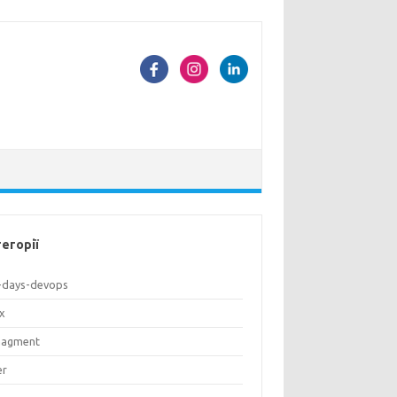
егорії
-days-devops
ux
agment
er