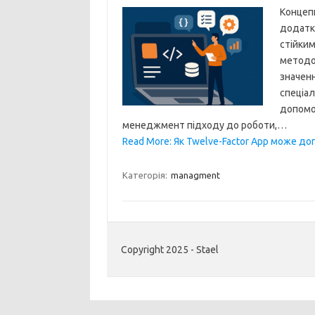
Концепц
додатк
стійким
методол
значенн
спеціал
допомог
менеджмент підходу до роботи,…
Read More: Як Twelve-Factor App може до
Категорія:
managment
Copyright 2025 - Stael