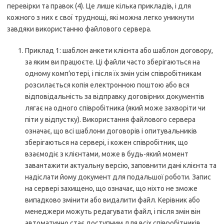
перевірки та правок (4). Це лише кілька прикладів, і для
кожного з них є свої труднощі, які можна легко уникнути
завдяки використанню файлового сервера.
Приклад 1: шаблон анкети клієнта або шаблон договору,
за яким ви працюєте. Ці файли часто зберігаються на
одному комп’ютері, і після їх змін усім співробітникам
розсилається копія електронною поштою або вся
відповідальність за відправку договірних документів
лягає на одного співробітника (який може захворіти чи
піти у відпустку). Використання файлового сервера
означає, що всі шаблони договорів і опитувальників
зберігаються на сервері, і кожен співробітник, що
взаємодіє з клієнтами, може в будь-який момент
завантажити актуальну версію, заповнити дані клієнта та
надіслати йому документ для подальшої роботи. Запис
на сервері захищено, що означає, що ніхто не зможе
випадково змінити або видалити файл. Керівник або
менеджери можуть редагувати файл, і після змін він
автоматично стає доступним для всіх співробітників,