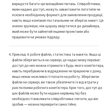
вирішуєте багато організаційних питань. Співробітники,
яким надано доступ, можуть завантажити логотипи чи
ескізи в необхідному форматі для замовлення продукції,
навіть якщо компанія-постачальник не зберігає макет. Це
значно зручніше, ніж щоразу звертатися до дизайнера,
який може бути зайнятий іншими проектами або
працювати на умовах підряду.
Приклад 4: робочі файли, статистика та макети. Якщо ці
файли зберігаються на сервері, це надає низку переваг:
доступ до них можна отримати з будь-якого комп’ютера,
навіть перебуваючи в відрядженні чи працюючи з дому,
якщо немає можливості поїхати на роботу. Зберігаючи
файли на сервері, ви також убезпечите їх від втрати у
разі поломки робочого комп’ютера. Крім того, доступ до
цих файлів може бути надано керівництву без
необхідності викликати співробітника і питати, що він
зробив — можна перевірити самостійно.