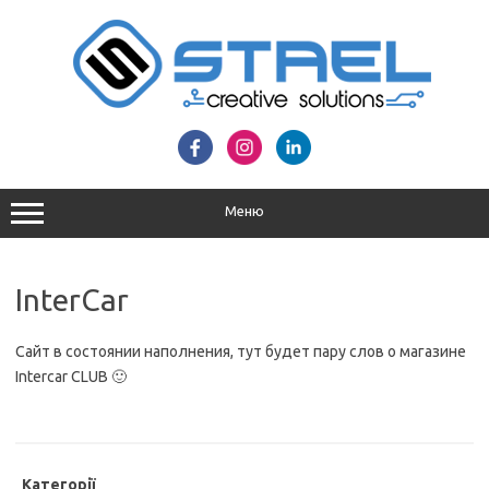
Перейти
до
вмісту
Меню
InterCar
Сайт в состоянии наполнения, тут будет пару слов о магазине
Intercar CLUB 🙂
Категорії